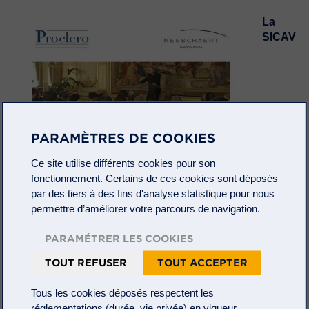
La
SICAV
PARAMÈTRES DE COOKIES
Ce site utilise différents cookies pour son
fonctionnement. Certains de ces cookies sont déposés
par des tiers à des fins d'analyse statistique pour nous
permettre d’améliorer votre parcours de navigation.
PARAMÉTRER LES COOKIES
Proclero et Meeschaert Gestion Privée ont le plaisir de
vous inviter à participer à une web conférence
TOUT REFUSER
TOUT ACCEPTER
Proclero.
Tous les cookies déposés respectent les
Mardi 1er décembre à 8 heures 30, la conférence Proclero
réglementations (durée, vie privée) en vigueur.