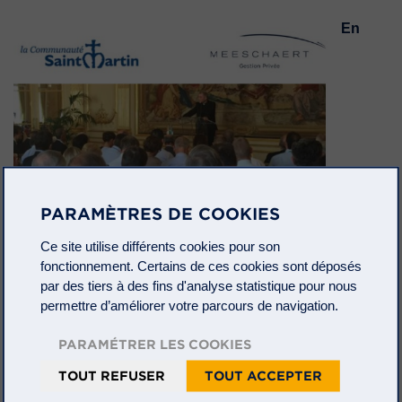
En
PARAMÈTRES DE COOKIES
Ce site utilise différents cookies pour son
fonctionnement. Certains de ces cookies sont déposés
par des tiers à des fins d'analyse statistique pour nous
permettre d’améliorer votre parcours de navigation.
PARAMÉTRER LES COOKIES
TOUT REFUSER
TOUT ACCEPTER
remplacement de la conférence initialement prévue au
Cercle de l’Union Interalliée, la SICAV Proclero et