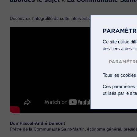
Découvrez l’intégralité de cette intervention en vidéo :
PARAMÈTR
Ce site utilise d
des tiers à des f
PARAMÉTRE
Tous les cookies 
Ces paramètres po
utilisés par le si
Don Pascal-André Dumont
Prêtre de la Communauté Saint-Martin, économe général, préside