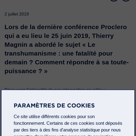
2 juillet 2019
Lors de la dernière conférence Proclero
qui a eu lieu le 25 juin 2019,
Thierry
Magnin
a abordé le sujet « Le
transhumanisme : une fatalité pour
demain ? Comment répondre à sa toute-
puissance ? »
Découvrez l’intégralité de son intervention en vidéo :
PARAMÈTRES DE COOKIES
Ce site utilise différents cookies pour son
fonctionnement. Certains de ces cookies sont déposés
par des tiers à des fins d'analyse statistique pour nous