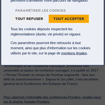
permettre d’améliorer votre parcours de navigation.
PARAMÉTRER LES COOKIES
TOUT REFUSER
TOUT ACCEPTER
Tous les cookies déposés respectent les
réglementations (durée, vie privée) en vigueur.
Ces paramètres pourront être retrouvés à tout
moment, ainsi que plus d'information sur les cookies
Thierry Magnin
utilisés par le site, sur la page de
mentions légales
.
Recteur de l’Université Catholique de Lyon, docteur en sciences
physiques et en théologie. Membre de l’Académie des
Technologies et de l’Académie catholique, professeur des
universités et auteur de nombreux ouvrages, il a publié en 2017 :
« Penser l’humain au temps de l’homme augmenté : face aux
défis du transhumanisme ». Depuis le 1er juillet, il est secrétaire
général de la Conférence des Évêques de France.
Pour visionner l’intégralité des conférences Proclero, rendez-vous
sur la chaîne Youtube Proclero.