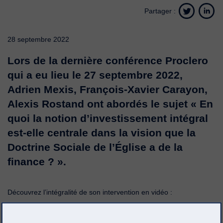
Partager :
28 septembre 2022
Lors de la dernière conférence Proclero
qui a eu lieu le 27 septembre 2022,
Adrien Mexis, François-Xavier Carayon,
Alexis Rostand ont abordés le sujet « En
quoi la notion d’investissement intégral
est-elle centrale dans la vision que la
Doctrine Sociale de l’Église a de la
finance ? ».
Découvrez l’intégralité de son intervention en vidéo :