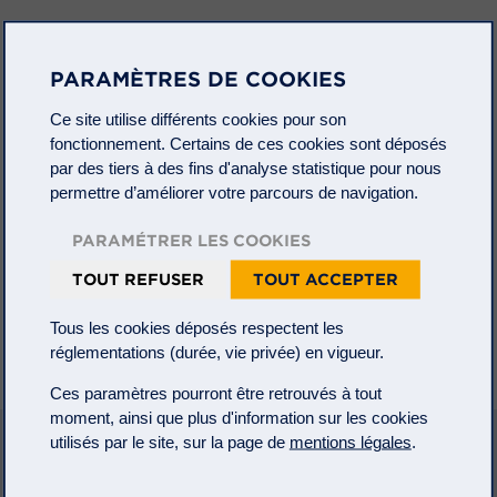
2015 05 18 Réunion Proclero Lyon – invitation
PARAMÈTRES DE COOKIES
Ce site utilise différents cookies pour son
fonctionnement. Certains de ces cookies sont déposés
par des tiers à des fins d'analyse statistique pour nous
permettre d’améliorer votre parcours de navigation.
PARAMÉTRER LES COOKIES
TOUT REFUSER
TOUT ACCEPTER
Tous les cookies déposés respectent les
réglementations (durée, vie privée) en vigueur.
Ces paramètres pourront être retrouvés à tout
moment, ainsi que plus d'information sur les cookies
utilisés par le site, sur la page de
mentions légales
.
A PROPOS
Mentions légales
Informations règlementaires