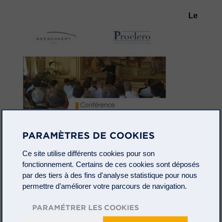
Le
PARAMÈTRES DE COOKIES
Ce site utilise différents cookies pour son
fonctionnement. Certains de ces cookies sont déposés
par des tiers à des fins d'analyse statistique pour nous
permettre d’améliorer votre parcours de navigation.
PARAMÉTRER LES COOKIES
groupe Meeschaert et la Sicav Proclero ont le plaisir de
vous proposer une nouvelle conférence.