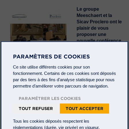
Le groupe
Meeschaert et la
Sicav Proclero ont le
plaisir de vous
proposer une
nouvelle conférence.
Mardi 16 septembre à
PARAMÈTRES DE COOKIES
8h30, la conférence
Proclero portera sur le
Ce site utilise différents cookies pour son
thème : «
Dix ans après
fonctionnement. Certains de ces cookies sont déposés
Laudato si’
, la gravité
du diagnostic de la
par des tiers à des fins d'analyse statistique pour nous
crise écologique
permettre d’améliorer votre parcours de navigation.
empêche-t-elle
d’espérer et d’agir ?
».
PARAMÉTRER LES COOKIES
La conférence sera animée par
Don Jean-Rémi
Lanavère
, prêtre de la Communauté Saint-Martin, docteur en
TOUT REFUSER
TOUT ACCEPTER
philosophie, directeur de l’Ecole Supérieure de Théologie de la
Communauté Saint-Martin.
Tous les cookies déposés respectent les
réglementations (durée, vie privée) en vigueur.
Si vous souhaitez assister à la conférence à distance