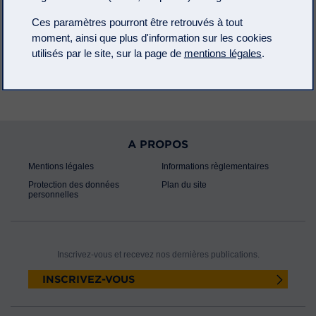
(webconférence),
inscrivez-vous.
Ces paramètres pourront être retrouvés à tout
moment, ainsi que plus d'information sur les cookies
Si vous souhaitez assister à la conférence en présentiel au Cercle
de l’Union Interalliée (sous réserve des places disponibles),
utilisés par le site, sur la page de
mentions légales
.
inscrivez-vous.
A PROPOS
Mentions légales
Informations règlementaires
Protection des données
Plan du site
personnelles
Inscrivez-vous et recevez nos dernières publications.
INSCRIVEZ-VOUS