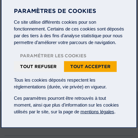
Découvrez la
PARAMÈTRES DE COOKIES
dernière
publication du
Ce site utilise différents cookies pour son
Comité
Pro
fonctionnement. Certains de ces cookies sont déposés
Persona
, le
par des tiers à des fins d'analyse statistique pour nous
sixième numéro
permettre d’améliorer votre parcours de navigation.
de la séquence
«
Travail
» des
PARAMÉTRER LES COOKIES
Cahiers Pro Persona : «
Quel est le sens du travail ?
»
TOUT REFUSER
TOUT ACCEPTER
Pro Persona est un cercle de réflexion composé de philosophes,
théologiens et d’experts de la finance, soutenu par le groupe
Meeschaert qui contribue à ses réflexions.
Tous les cookies déposés respectent les
réglementations (durée, vie privée) en vigueur.
Ces paramètres pourront être retrouvés à tout
A PROPOS
moment, ainsi que plus d'information sur les cookies
utilisés par le site, sur la page de
mentions légales
.
Mentions légales
Informations règlementaires
Protection des données
Plan du site
personnelles