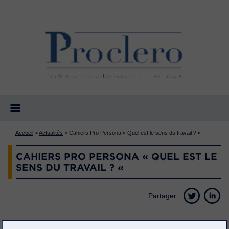
Accueil
>
Actualités
>
Cahiers Pro Persona « Quel est le sens du travail ? «
CAHIERS PRO PERSONA « QUEL EST LE
SENS DU TRAVAIL ? «
Partager :
26 octobre 2022