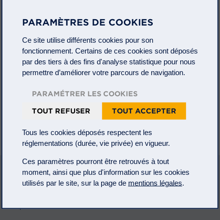
Découvrez la
PARAMÈTRES DE COOKIES
dernière
publication du
Ce site utilise différents cookies pour son
Comité
Pro
fonctionnement. Certains de ces cookies sont déposés
Persona
, le
par des tiers à des fins d'analyse statistique pour nous
quatrième
numéro de la
permettre d’améliorer votre parcours de navigation.
séquence «
Travail
» des Cahiers Pro Persona : «
Le chômage : que révèle-t-
PARAMÉTRER LES COOKIES
il ?
»
TOUT REFUSER
TOUT ACCEPTER
Pro Persona est un cercle de réflexion composé de philosophes,
théologiens et d’experts de la finance, soutenu par le groupe
Tous les cookies déposés respectent les
Meeschaert qui contribue à ses réflexions.
réglementations (durée, vie privée) en vigueur.
Ces paramètres pourront être retrouvés à tout
moment, ainsi que plus d'information sur les cookies
A PROPOS
utilisés par le site, sur la page de
mentions légales
.
Mentions légales
Informations règlementaires
Protection des données
Plan du site
personnelles