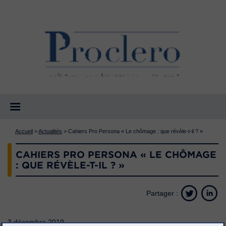
Accueil
>
Actualités
>
Cahiers Pro Persona « Le chômage : que révèle-t-il ? »
CAHIERS PRO PERSONA « LE CHÔMAGE
: QUE RÉVÈLE-T-IL ? »
Partager :
3 décembre 2019