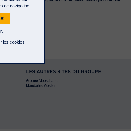
rs de navigation.
ER
r.
r les cookies
LES AUTRES SITES DU GROUPE
Groupe Meeschaert
Mandarine Gestion