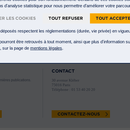
.
ins d'analyse statistique pour nous permettre d’améliorer votre parcou
R LES COOKIES
TOUT REFUSER
TOUT ACCEPT
déposés respectent les réglementations (durée, vie privée) en vigueu
urront être retrouvés à tout moment, ainsi que plus d'information su
te, sur la page de
mentions légales
.
CONTACT
nières publications.
30 avenue Kléber
75016 Paris
Téléphone : 01 53 40 20 20
CONTACTEZ-NOUS